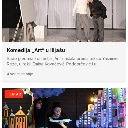
Komedija „Art“ u Ilijašu
Rado gledana komedija „Art“ nastala prema tekstu Yasmine
Reze, u režiji Emine Kovačević-Podgorčević i u…
4 sedmice prije
TEATAR