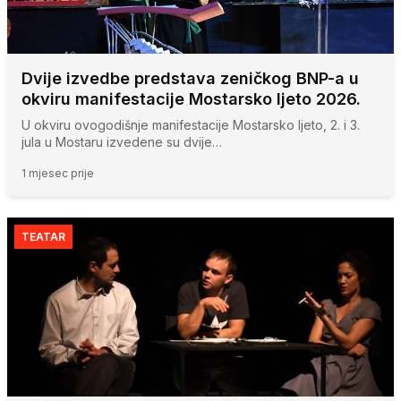
Dvije izvedbe predstava zeničkog BNP-a u
okviru manifestacije Mostarsko ljeto 2026.
U okviru ovogodišnje manifestacije Mostarsko ljeto, 2. i 3.
jula u Mostaru izvedene su dvije…
1 mjesec prije
TEATAR