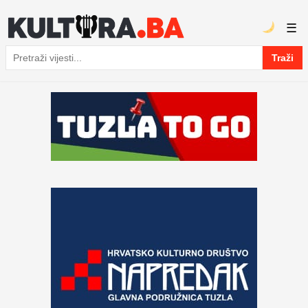
☰
Traži
Pretraga