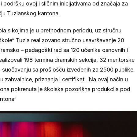
 podršku ovoj i sličnim inicijativama od značaja za
učju Tuzlanskog kantona.
ola s kojima je u prethodnom periodu, uz stručnu
kole“ Tuzla realizovano stručno usavršavanje 20
 dramsko – pedagoški rad sa 120 učenika osnovnih i
ealizovali 198 termina dramskih sekcija, 32 mentorske
 o suočavanju sa prošlošću izvedenih za 2500 publike.
u zahvalnice, priznanja i certifikati. Na ovaj način u
na pokrenuta je školska pozorišna produkcija pod
ntona“