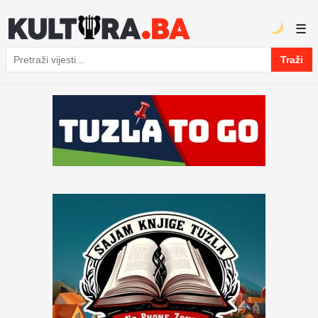
☰
Traži
Pretraga