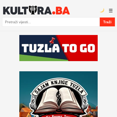
☰
Traži
Pretraga