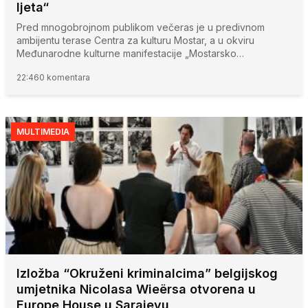
ljeta“
Pred mnogobrojnom publikom večeras je u predivnom
ambijentu terase Centra za kulturu Mostar, a u okviru
Međunarodne kulturne manifestacije „Mostarsko…
22:46
0 komentara
MULTIMEDIA
Izložba “Okruženi kriminalcima” belgijskog
umjetnika Nicolasa Wieërsa otvorena u
Europe House u Sarajevu