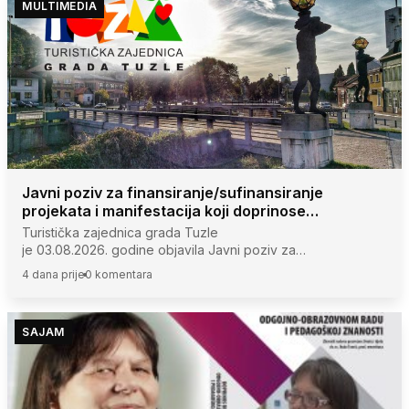
MULTIMEDIA
Javni poziv za finansiranje/sufinansiranje
projekata i manifestacija koji doprinose
obogaćivanju turističke ponude u gradu Tuzli
Turistička zajednica grada Tuzle
je 03.08.2026. godine objavila Javni poziv za
finansiranje/sufinansiranje projekata i manifestacija koji
4 dana prije
0 komentara
doprinose obogaćivanju turističke…
SAJAM