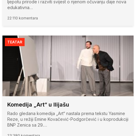
ljepotu prirode i razviti svijest o njenom očuvanju daje nova
edukativna…
22:11
0 komentara
TEATAR
Komedija „Art“ u Ilijašu
Rado gledana komedija „Art“ nastala prema tekstu Yasmine
Reze, u režiji Emine Kovačević-Podgorčević i u koprodukciji
BNP Zenica sa 29.…
23:38
0 komentara