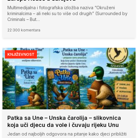
Multimedijalna i fotografska izložba naziva “Okruženi
kriminalcima – ali neki su to više od drugih” (Surrounded by
Criminals – But…
22:30
0 komentara
KNJIŽEVNOST
Patka sa Une – Unska čarolija – slikovnica
koja uči djecu da vole i čuvaju rijeku Unu
Jedan od najboljih odgovora na pitanje kako djeci približiti