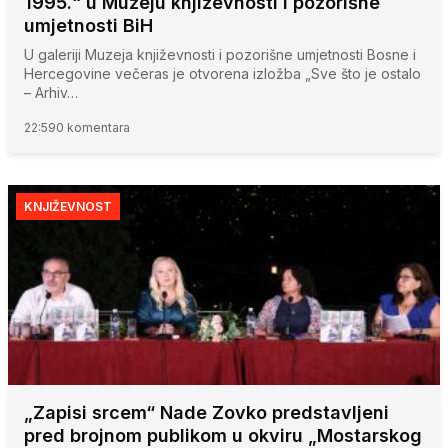
1995.“ u Muzeju književnosti i pozorišne
umjetnosti BiH
U galeriji Muzeja književnosti i pozorišne umjetnosti Bosne i
Hercegovine večeras je otvorena izložba „Sve što je ostalo
– Arhiv…
22:59
0 komentara
KNJIŽEVNOST
„Zapisi srcem“ Nade Zovko predstavljeni
pred brojnom publikom u okviru „Mostarskog