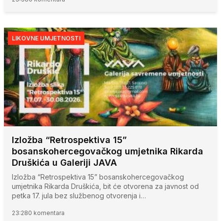
LIKOVNE UMJETNOSTI
Izložba “Retrospektiva 15”
bosanskohercegovačkog umjetnika Rikarda
Druškića u Galeriji JAVA
Izložba “Retrospektiva 15” bosanskohercegovačkog
umjetnika Rikarda Druškića, bit će otvorena za javnost od
petka 17. jula bez službenog otvorenja i…
23:28
0 komentara