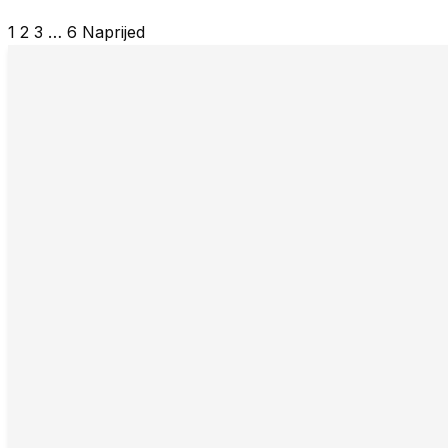
1
2
3
…
6
Naprijed
Posts
pagination