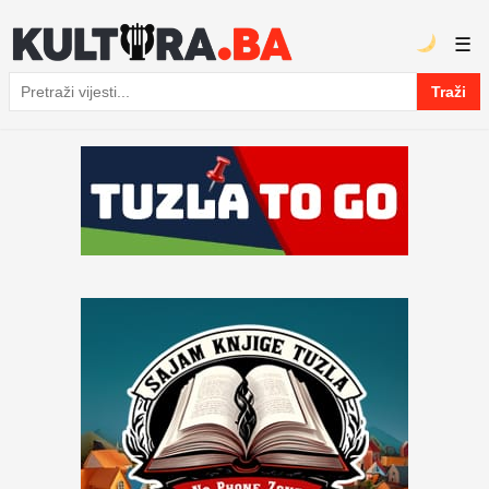
☰
Traži
Pretraga