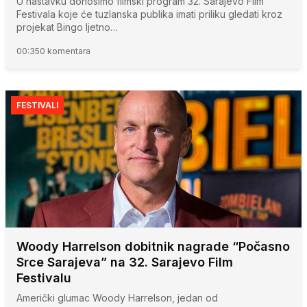
U nastavku donosimo filmski program 32. Sarajevo Film
Festivala koje će tuzlanska publika imati priliku gledati kroz
projekat Bingo ljetno…
00:35
0 komentara
FESTIVALI
Woody Harrelson dobitnik nagrade “Počasno
Srce Sarajeva” na 32. Sarajevo Film
Festivalu
Američki glumac Woody Harrelson, jedan od