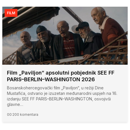
FILM
Film „Paviljon“ apsolutni pobjednik SEE FF
PARIS–BERLIN–WASHINGTON 2026
Bosanskohercegovački film „Paviljon“, u režiji Dine
Mustafića, ostvario je izuzetan međunarodni uspjeh na 16.
izdanju SEE FF PARIS–BERLIN–WASHINGTON, osvojivši
glavne…
00:20
0 komentara