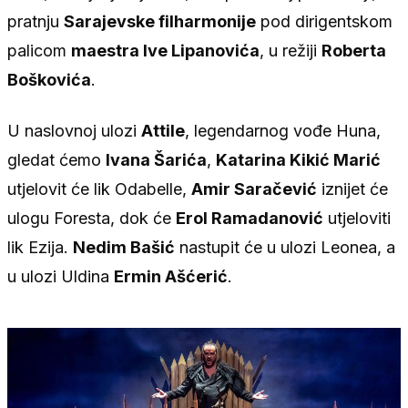
pratnju
Sarajevske filharmonije
pod dirigentskom
palicom
maestra Ive Lipanovića
, u režiji
Roberta
Boškovića
.
U naslovnoj ulozi
Attile
, legendarnog vođe Huna,
gledat ćemo
Ivana Šarića
,
Katarina Kikić Marić
utjelovit će lik Odabelle,
Amir Saračević
iznijet će
ulogu Foresta, dok će
Erol Ramadanović
utjeloviti
lik Ezija.
Nedim Bašić
nastupit će u ulozi Leonea, a
u ulozi Uldina
Ermin Ašćerić
.