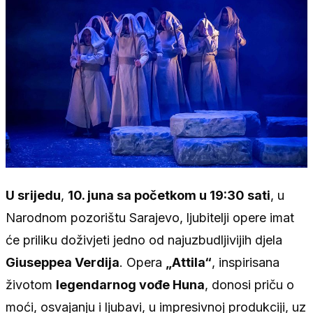
U srijedu
,
10. juna sa početkom u 19:30 sati
, u
Narodnom pozorištu Sarajevo, ljubitelji opere imat
će priliku doživjeti jedno od najuzbudljivijih djela
Giuseppea Verdija
. Opera
„Attila“
, inspirisana
životom
legendarnog vođe Huna
, donosi priču o
moći, osvajanju i ljubavi, u impresivnoj produkciji, uz