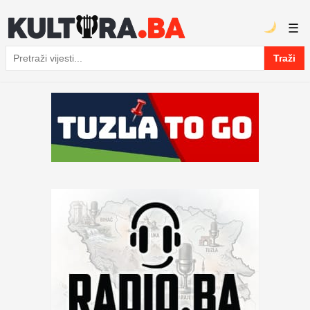
☰
Traži
Pretraga