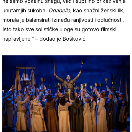
ne samo vokalnu snagu, već i suptilno prikazivanje
unutarnjih sukoba.
Odabella
, kao snažni ženski lik,
morala je balansirati između ranjivosti i odlučnosti.
Isto tako sve solističke uloge su gotovo filmski
napravljene.” – dodao je Bošković.