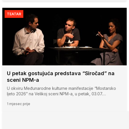
TEATAR
U petak gostujuća predstava “Siročad” na
sceni NPM-a
U okviru Međunarodne kulturne manifestacije “Mostarsko
ljeto 2026” na Velikoj sceni NPM-a, u petak, 03.07.…
1 mjesec prije