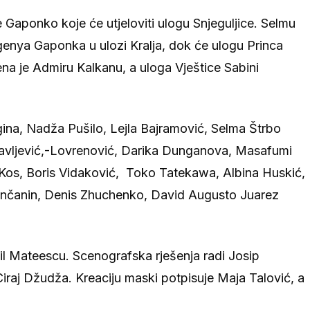
še Gaponko koje će utjeloviti ulogu Snjeguljice. Selmu
vgenya Gaponka u ulozi Kralja, dok će ulogu Princa
ena je Admiru Kalkanu, a uloga Vještice Sabini
ina, Nadža Pušilo, Lejla Bajramović, Selma Štrbo
savljević,-Lovrenović, Darika Dunganova, Masafumi
Kos, Boris Vidaković, Toko Tatekawa, Albina Huskić,
Čmančanin, Denis Zhuchenko, David Augusto Juarez
ail Mateescu. Scenografska rješenja radi Josip
iraj Džudža. Kreaciju maski potpisuje Maja Talović, a