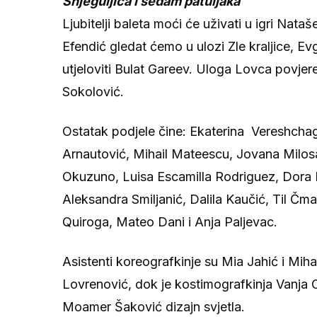
Snjeguljica i sedam patuljaka
Ljubitelji baleta moći će uživati u igri Nata
Efendić gledat ćemo u ulozi Zle kraljice, E
utjeloviti Bulat Gareev. Uloga Lovca povjer
Sokolović.
Ostatak podjele čine: Ekaterina Vereshchag
Arnautović, Mihail Mateescu, Jovana Milo
Okuzuno, Luisa Escamilla Rodriguez, Dora 
Aleksandra Smiljanić, Dalila Kaučić, Til 
Quiroga, Mateo Dani i Anja Paljevac.
Asistenti koreografkinje su Mia Jahić i Mih
Lovrenović, dok je kostimografkinja Vanja C
Moamer Šaković dizajn svjetla.