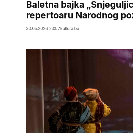
Baletna bajka „Snjeguljic
repertoaru Narodnog po
30.05.2026 23:07
kultura.ba