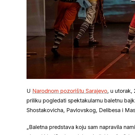
U
Narodnom pozorištu Sarajevo
, u utorak,
priliku pogledati spektakularnu baletnu baj
Shostakovicha, Pavlovskog, Delibesa i Masse
„Baletna predstava koju sam napravila nami