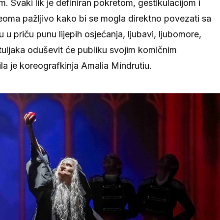
m. Svaki lik je definiran pokretom, gestikulacijom i
oma pažljivo kako bi se mogla direktno povezati sa
 u priču punu lijepih osjećanja, ljubavi, ljubomore,
tuljaka oduševit će publiku svojim komičnim
a je koreografkinja Amalia Mindrutiu.