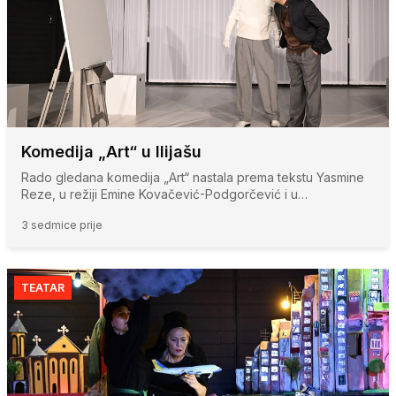
Komedija „Art“ u Ilijašu
Rado gledana komedija „Art“ nastala prema tekstu Yasmine
Reze, u režiji Emine Kovačević-Podgorčević i u…
3 sedmice prije
TEATAR