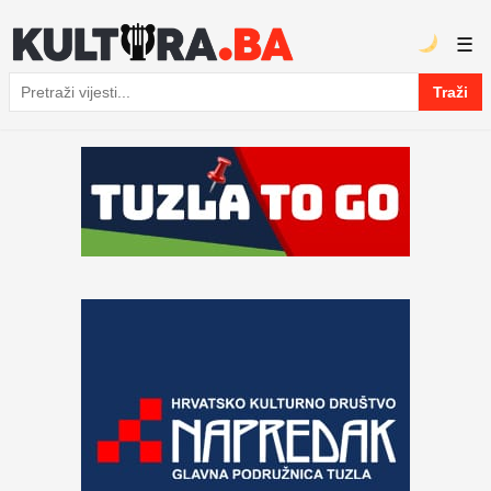
☰
Traži
Pretraga