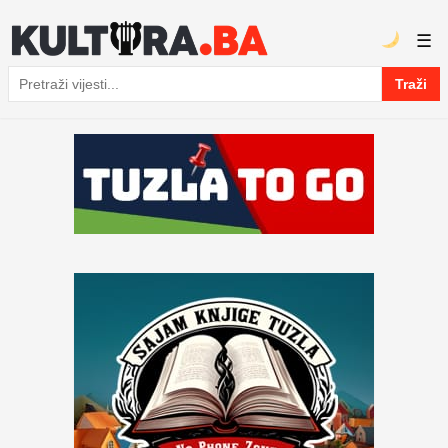
☰
Traži
Pretraga