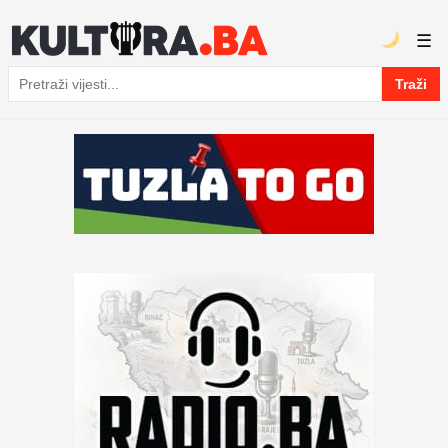
☰
Traži
Pretraga