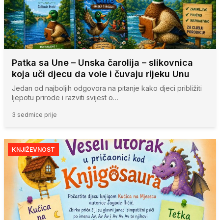
Patka sa Une – Unska čarolija – slikovnica
koja uči djecu da vole i čuvaju rijeku Unu
Jedan od najboljih odgovora na pitanje kako djeci približiti
ljepotu prirode i razviti svijest o…
3 sedmice prije
KNJIŽEVNOST