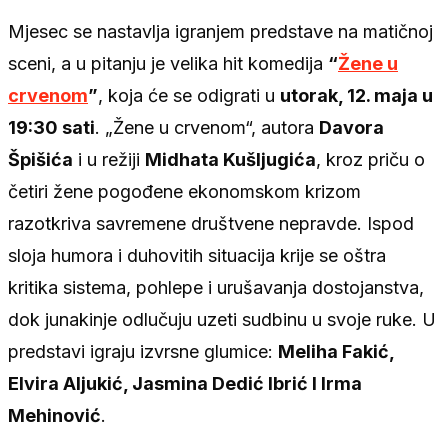
Mjesec se nastavlja igranjem predstave na matičnoj
sceni, a u pitanju je velika hit komedija
“
Žene u
crvenom
”
, koja će se odigrati u
utorak, 12. maja u
19:30 sati
. „Žene u crvenom“, autora
Davora
Špišića
i u režiji
Midhata Kušljugića
, kroz priču o
četiri žene pogođene ekonomskom krizom
razotkriva savremene društvene nepravde. Ispod
sloja humora i duhovitih situacija krije se oštra
kritika sistema, pohlepe i urušavanja dostojanstva,
dok junakinje odlučuju uzeti sudbinu u svoje ruke. U
predstavi igraju izvrsne glumice:
Meliha Fakić,
Elvira Aljukić, Jasmina Dedić Ibrić I Irma
Mehinović
.