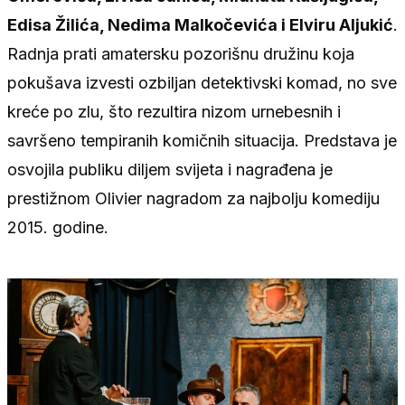
Edisa Žilića, Nedima Malkočevića i Elviru Aljukić
.
Radnja prati amatersku pozorišnu družinu koja
pokušava izvesti ozbiljan detektivski komad, no sve
kreće po zlu, što rezultira nizom urnebesnih i
savršeno tempiranih komičnih situacija. Predstava je
osvojila publiku diljem svijeta i nagrađena je
prestižnom Olivier nagradom za najbolju komediju
2015. godine.