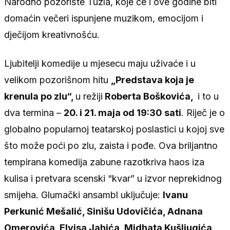
Narodno pozorište Tuzla, koje će i ove godine biti
domaćin večeri ispunjene muzikom, emocijom i
dječijom kreativnošću.
Ljubitelji komedije u mjesecu maju uživaće i u
velikom pozorišnom hitu
„Predstava koja je
krenula po zlu“,
u režiji
Roberta Boškovića,
i to u
dva termina –
20. i 21. maja od 19:30 sati
. Riječ je o
globalno popularnoj teatarskoj poslastici u kojoj sve
što može poći po zlu, zaista i pođe. Ova briljantno
tempirana komedija zabune razotkriva haos iza
kulisa i pretvara scenski “kvar” u izvor neprekidnog
smijeha. Glumački ansambl uključuje:
Ivanu
Perkunić Mešalić, Sinišu Udovičića, Adnana
Omerovića, Elvisa Jahića, Midhata Kušljugića,