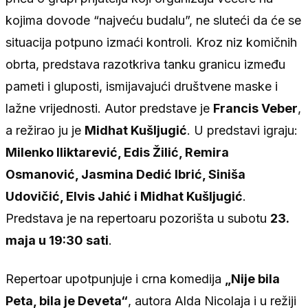
kojima dovode “najveću budalu”, ne sluteći da će se
situacija potpuno izmaći kontroli. Kroz niz komičnih
obrta, predstava razotkriva tanku granicu između
pameti i gluposti, ismijavajući društvene maske i
lažne vrijednosti. Autor predstave je
Francis Veber
,
a režirao ju je
Midhat Kušljugić
. U predstavi igraju:
Milenko Iliktarević, Edis Žilić, Remira
Osmanović, Jasmina Dedić Ibrić, Siniša
Udovičić, Elvis Jahić i Midhat Kušljugić
.
Predstava je na repertoaru pozorišta u subotu
23.
maja u 19:30 sati
.
Repertoar upotpunjuje i crna komedija
„Nije bila
Peta, bila je Deveta“
, autora Alda Nicolaja i u režiji