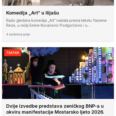
Komedija „Art“ u Ilijašu
Rado gledana komedija „Art“ nastala prema tekstu Yasmine
Reze, u režiji Emine Kovačević-Podgorčević i u…
4 sedmice prije
TEATAR
Dvije izvedbe predstava zeničkog BNP-a u
okviru manifestacije Mostarsko ljeto 2026.