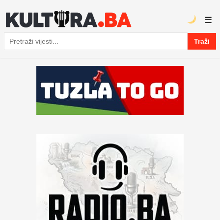
☰
Traži
Pretraga