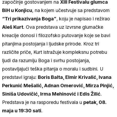
započinje gostovanjem na
XIII Festivalu glumca
BiH u Konjicu
, na kojem učestvuje sa predstavom
“Tri prikazivanja Boga”
, koju je napisao i režirao
Aleš Kurt
. Ova predstava uz izvrsne glumačke
kreacije donosi i filozofsko putovanje koje se bavi
pitanjima postojanja i ljudske prirode. Kroz tri
različite priče, Kurt istražuje kompleksnu potrebu
ljudi da razumiju Boga i svrhu postojanja,
postavljajući teška pitanja o moralu i sudbini. U
predstavi igraju:
Boris Balta, Elmir Krivalić, Ivana
Perkunić Mešalić, Adnan Omerović, Mirza Pinjić,
Siniša Udovičić, Irma Mehinović i Edis Žilić
.
Predstava je na rasporedu festivala u
petak, 08.
maja u 19:30 sati
.