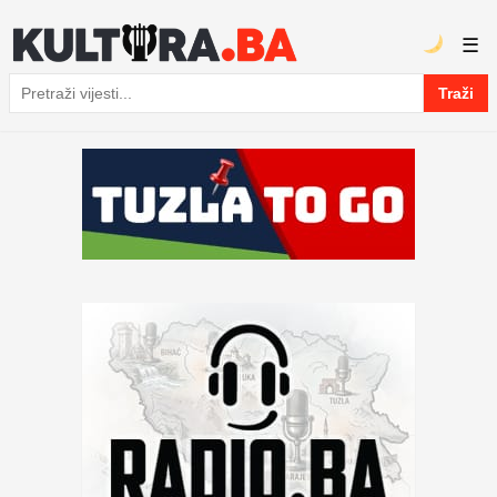
☰
Traži
Pretraga