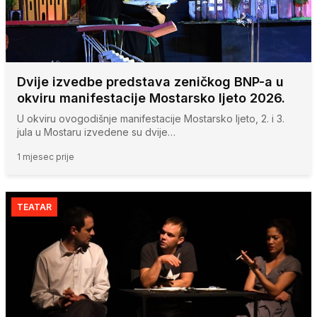
Dvije izvedbe predstava zeničkog BNP-a u
okviru manifestacije Mostarsko ljeto 2026.
U okviru ovogodišnje manifestacije Mostarsko ljeto, 2. i 3.
jula u Mostaru izvedene su dvije…
1 mjesec prije
TEATAR