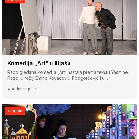
Komedija „Art“ u Ilijašu
Rado gledana komedija „Art“ nastala prema tekstu Yasmine
Reze, u režiji Emine Kovačević-Podgorčević i u…
4 sedmice prije
TEATAR