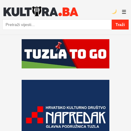
☰
Traži
Pretraga