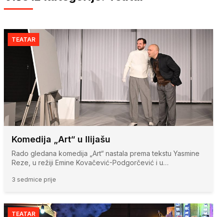
TEATAR
Komedija „Art“ u Ilijašu
Rado gledana komedija „Art“ nastala prema tekstu Yasmine
Reze, u režiji Emine Kovačević-Podgorčević i u…
3 sedmice prije
TEATAR