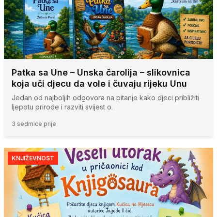
Patka sa Une – Unska čarolija – slikovnica
koja uči djecu da vole i čuvaju rijeku Unu
Jedan od najboljih odgovora na pitanje kako djeci približiti
ljepotu prirode i razviti svijest o…
3 sedmice prije
KNJIŽEVNOST