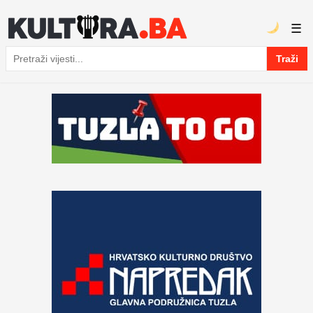
☰
Traži
Pretraga