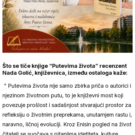
Što se tiče knjige “Putevima života” recenzent
Nada Golić, književnica, između ostaloga kaže:
” Putevima života nije samo zbirka priča o autorici i
njezinom životnom putu, to je književni most koji
povezuje prošlost i sadašnjost stvarajući prostor za
refleksiju o životnim preprekama, unutarnjem rastu i,
naravno, ličnoj evoluciji. Kroz Enisin pogled na život
čitatelj se suočava s pitanjima idetiteta, kulture,