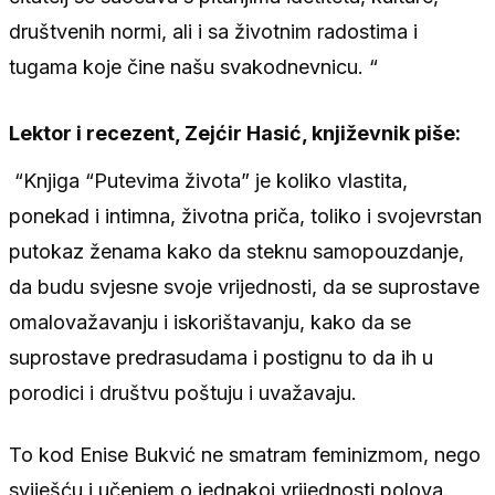
društvenih normi, ali i sa životnim radostima i
tugama koje čine našu svakodnevnicu. “
Lektor i recezent, Zejćir Hasić, književnik piše:
“Knjiga “Putevima života” je koliko vlastita,
ponekad i intimna, životna priča, toliko i svojevrstan
putokaz ženama kako da steknu samopouzdanje,
da budu svjesne svoje vrijednosti, da se suprostave
omalovažavanju i iskorištavanju, kako da se
suprostave predrasudama i postignu to da ih u
porodici i društvu poštuju i uvažavaju.
To kod Enise Bukvić ne smatram feminizmom, nego
sviješću i učenjem o jednakoj vrijednosti polova.