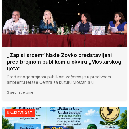
„Zapisi srcem“ Nade Zovko predstavljeni
pred brojnom publikom u okviru „Mostarskog
ljeta“
Pred mnogobrojnom publikom večeras je u predivnom
ambijentu terase Centra za kulturu Mostar, a u…
3 sedmice prije
KNJIŽEVNOST