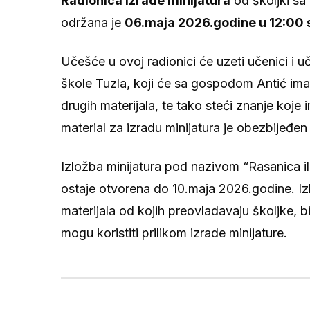
Radionica izrade minijatura
od školjki sa
održana je
06.maja 2026.godine u 12:00 s
Učešće u ovoj radionici će uzeti učenici i
škole Tuzla, koji će sa gospođom Antić imati 
drugih materijala, te tako steći znanje koje
material za izradu minijatura je obezbijeđen
Izložba minijatura pod nazivom “Rasanica i
ostaje otvorena do 10.maja 2026.godine. Izlo
materijala od kojih preovladavaju školjke, biser
mogu koristiti prilikom izrade minijature.