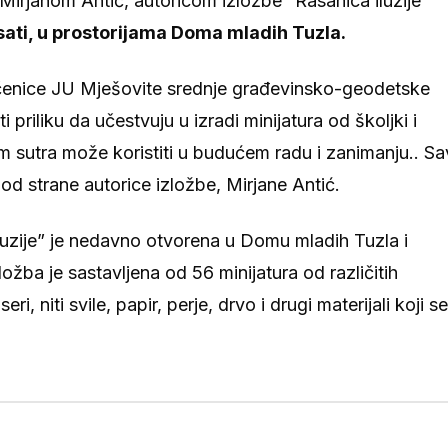
 Mirjanom Antić, autoricom izložbe “Rasanica iluzije”
ati, u prostorijama Doma mladih Tuzla.
 učenice JU Mješovite srednje građevinsko-geodetske
priliku da učestvuju u izradi minijatura od školjki i
 im sutra može koristiti u budućem radu i zanimanju.. Sa
 od strane autorice izložbe, Mirjane Antić.
luzije” je nedavno otvorena u Domu mladih Tuzla i
žba je sastavljena od 56 minijatura od različitih
i, niti svile, papir, perje, drvo i drugi materijali koji se