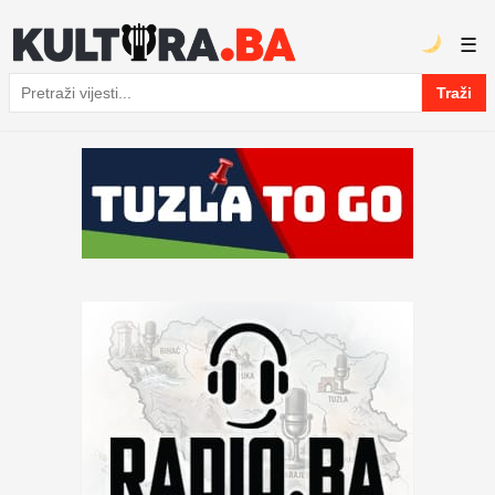
☰
Traži
Pretraga