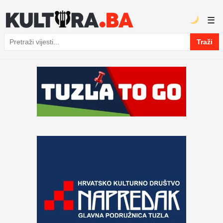
☰
Traži
Pretraga