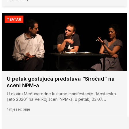
TEATAR
U petak gostujuća predstava “Siročad” na
sceni NPM-a
U okviru Međunarodne kulturne manifestacije “Mostarsko
ljeto 2026” na Velikoj sceni NPM-a, u petak, 03.07.…
1 mjesec prije