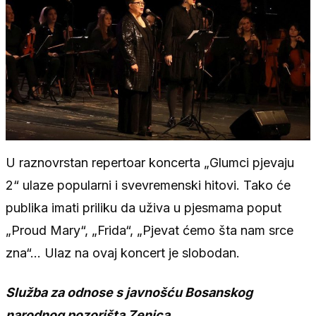
U raznovrstan repertoar koncerta „Glumci pjevaju
2“ ulaze popularni i svevremenski hitovi. Tako će
publika imati priliku da uživa u pjesmama poput
„Proud Mary“, „Frida“, „Pjevat ćemo šta nam srce
zna“… Ulaz na ovaj koncert je slobodan.
Služba za odnose s javnošću Bosanskog
narodnog pozorišta Zenica