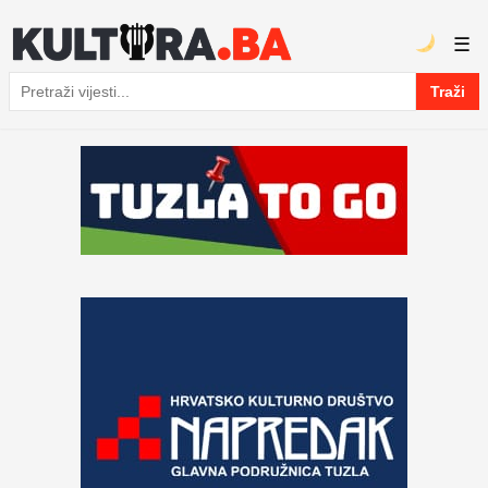
☰
Traži
Pretraga