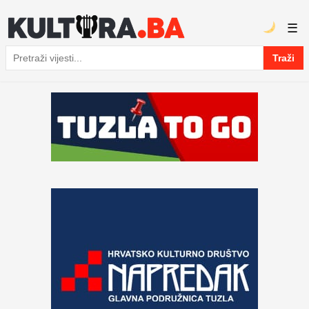
☰
Traži
Pretraga