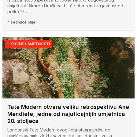
umjetnika Rikarda Druškića, bit će otvorena za javnost od
petka 17.…
4 sedmice prije
LIKOVNE UMJETNOSTI
Tate Modern otvara veliku retrospektivu Ane
Mendiete, jedne od najuticajnijih umjetnica
20. stoljeća
Londonski Tate Modern ovog ljeta otvara jednu od
najiščekivanijih izložbi savremene umjetnosti – veliku