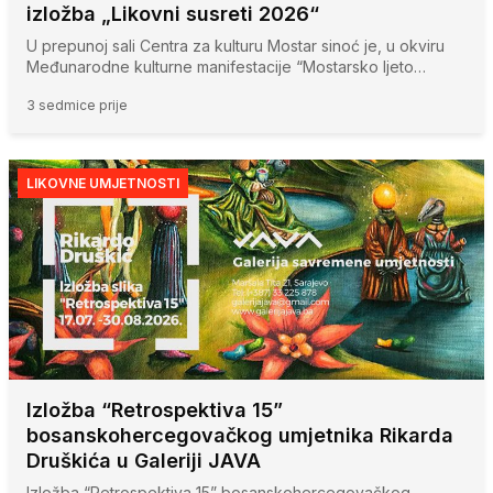
izložba „Likovni susreti 2026“
U prepunoj sali Centra za kulturu Mostar sinoć je, u okviru
Međunarodne kulturne manifestacije “Mostarsko ljeto…
3 sedmice prije
LIKOVNE UMJETNOSTI
Izložba “Retrospektiva 15”
bosanskohercegovačkog umjetnika Rikarda
Druškića u Galeriji JAVA
Izložba “Retrospektiva 15” bosanskohercegovačkog