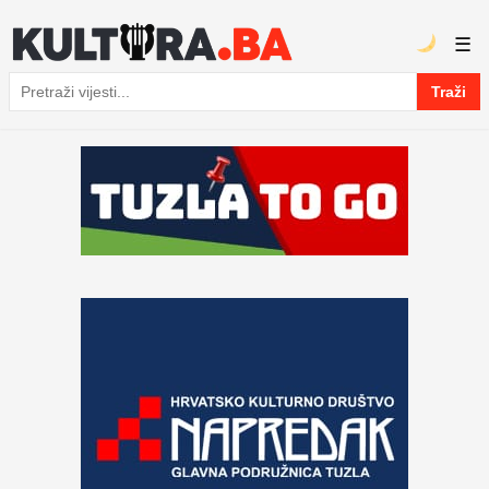
☰
Traži
Pretraga