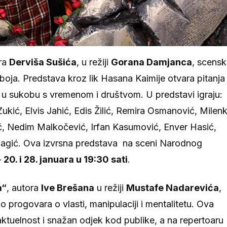
ora
Derviša Sušića
, u režiji
Gorana Damjanca
, scens
boja. Predstava kroz lik Hasana Kaimije otvara pitanja
a u sukobu s vremenom i društvom. U predstavi igraju:
kić, Elvis Jahić, Edis Žilić, Remira Osmanović, Milen
gić, Nedim Malkočević, Irfan Kasumović, Enver Hasić,
jagić. Ova izvrsna predstava na sceni Narodnog
–
20. i 28. januara u 19:30 sati
.
a“
, autora
Ive Brešana
u režiji
Mustafe Nadarevića
,
tko progovara o vlasti, manipulaciji i mentalitetu. Ova
tuelnost i snažan odjek kod publike, a na repertoaru