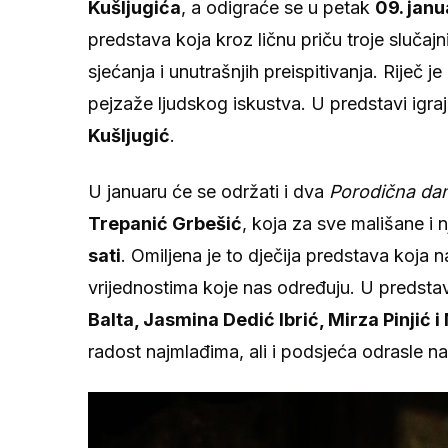
Kušljugića
, a odigraće se u petak
09. janu
predstava koja kroz ličnu priču troje slučajn
sjećanja i unutrašnjih preispitivanja. Riječ
pejzaže ljudskog iskustva. U predstavi igra
Kušljugić
.
U januaru će se održati i dva
Porodična da
Trepanić Grbešić
, koja za sve mališane i 
sati
. Omiljena je to dječija predstava koja n
vrijednostima koje nas određuju. U predstav
Balta, Jasmina Dedić Ibrić, Mirza Pinjić
radost najmlađima, ali i podsjeća odrasle