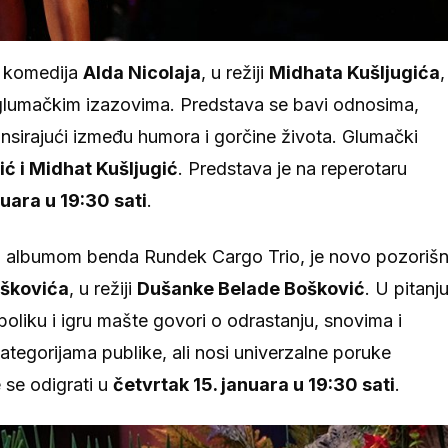
a komedija
Alda Nicolaja
, u režiji
Midhata Kušljugića
,
m glumačkim izazovima. Predstava se bavi odnosima,
nsirajući između humora i gorčine života. Glumački
ić i Midhat Kušljugić
. Predstava je na reperotaru
nuara u 19:30 sati
.
nim albumom benda Rundek Cargo Trio, je novo pozoriš
škovića
, u režiji
Dušanke Belade Bošković
. U pitanj
boliku i igru mašte govori o odrastanju, snovima i
tegorijama publike, ali nosi univerzalne poruke
 se odigrati u
četvrtak 15. januara u 19:30 sati
.