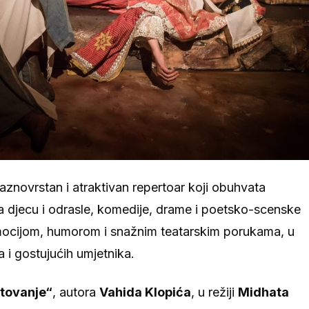
znovrstan i atraktivan repertoar koji obuhvata
a djecu i odrasle, komedije, drame i poetsko-scenske
emocijom, humorom i snažnim teatarskim porukama, u
i gostujućih umjetnika.
tovanje“
, autora
Vahida Klopića
, u režiji
Midhata