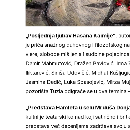
„Posljednja ljubav Hasana Kaimije“
, aut
je priča snažnog duhovnog i filozofskog na
vjere, slobode mišljenja i sudbine pojedinc
Damir Mahmutović, Dražen Pavlović, Irma Zu
Iliktarević, Siniša Udovičić, Midhat Kušlju
Jasmina Dedić, Luka Spasojević, Mirza Mu
pozorišta Tuzla odigraće se u dva termina 
„Predstava Hamleta u selu Mrduša Donj
kultni je teatarski komad koji satirično i bri
predstava već decenijama zadržava svoju ak