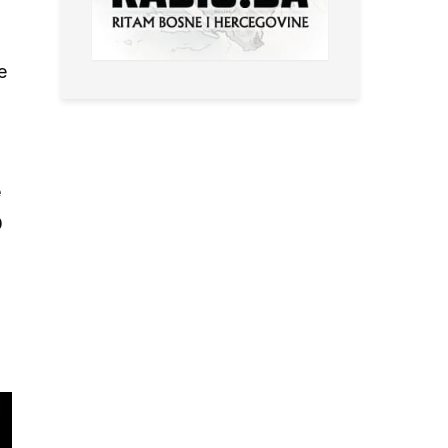
e
e
0