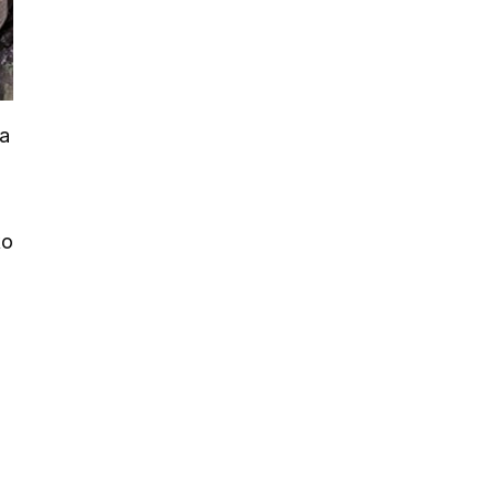
ka
ko