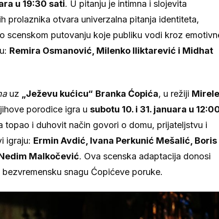
ara u 19:30 sati
. U pitanju je intimna i slojevita
ih prolaznika otvara univerzalna pitanja identiteta,
 je o scenskom putovanju koje publiku vodi kroz emotivn
ju:
Remira Osmanović, Milenko Iliktarević i Midhat
na
uz
„Ježevu kućicu“
Branka Ćopića
, u režiji
Mirel
njihove porodice igra u
subotu 10. i 31. januara u 12:0
a topao i duhovit način govori o domu, prijateljstvu i
i igraju:
Ermin Avdić, Ivana Perkunić Mešalić, Boris
 i Nedim Malkočević
. Ova scenska adaptacija donosi
 na bezvremensku snagu Ćopićeve poruke.