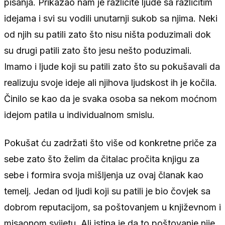
pisanja. Prikazao nam je različite ljude sa različitim
idejama i svi su vodili unutarnji sukob sa njima. Neki
od njih su patili zato što nisu ništa poduzimali dok
su drugi patili zato što jesu nešto poduzimali.
Imamo i ljude koji su patili zato što su pokušavali da
realizuju svoje ideje ali njihova ljudskost ih je kočila.
Činilo se kao da je svaka osoba sa nekom moćnom
idejom patila u individualnom smislu.
Pokušat ću zadržati što više od konkretne priče za
sebe zato što želim da čitalac pročita knjigu za
sebe i formira svoja mišljenja uz ovaj članak kao
temelj. Jedan od ljudi koji su patili je bio čovjek sa
dobrom reputacijom, sa poštovanjem u književnom i
misaonom svijetu. Ali istina je da to poštovanje nije