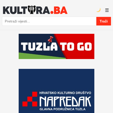
☰
Traži
Pretraga