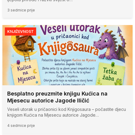
3 sedmice prije
KNJIŽEVNOST
Besplatno preuzmite knjigu Kućica na
Mjesecu autorice Jagode Iličić
Veseli utorak u pričaonici kod Knjigosaura – počastite djecu
knjigom Kućica na Mjesecu autorice Jagode…
4 sedmice prije