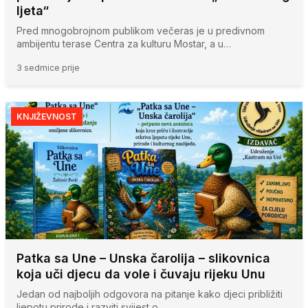
ljeta“
Pred mnogobrojnom publikom večeras je u predivnom
ambijentu terase Centra za kulturu Mostar, a u…
3 sedmice prije
KNJIŽEVNOST
Patka sa Une – Unska čarolija – slikovnica
koja uči djecu da vole i čuvaju rijeku Unu
Jedan od najboljih odgovora na pitanje kako djeci približiti
ljepotu prirode i razviti svijest o…