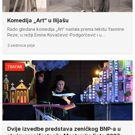
Komedija „Art“ u Ilijašu
Rado gledana komedija „Art“ nastala prema tekstu Yasmine
Reze, u režiji Emine Kovačević-Podgorčević i u…
3 sedmice prije
TEATAR
Dvije izvedbe predstava zeničkog BNP-a u