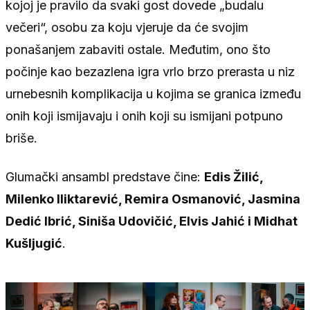
kojoj je pravilo da svaki gost dovede „budalu
večeri“, osobu za koju vjeruje da će svojim
ponašanjem zabaviti ostale. Međutim, ono što
počinje kao bezazlena igra vrlo brzo prerasta u niz
urnebesnih komplikacija u kojima se granica između
onih koji ismijavaju i onih koji su ismijani potpuno
briše.
Glumački ansambl predstave čine:
Edis Žilić,
Milenko Iliktarević, Remira Osmanović, Jasmina
Dedić Ibrić, Siniša Udovičić, Elvis Jahić i Midhat
Kušljugić
.