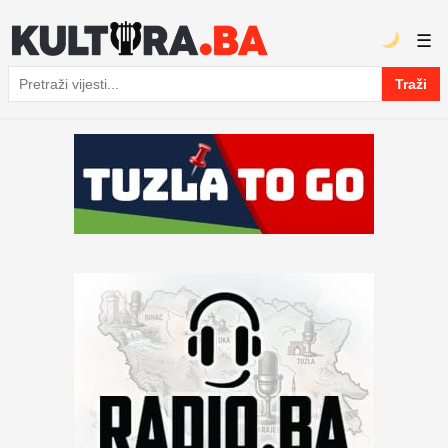
☰
Traži
Pretraga