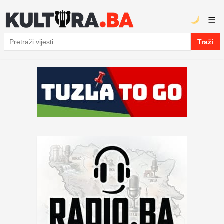
☰
Traži
Pretraga