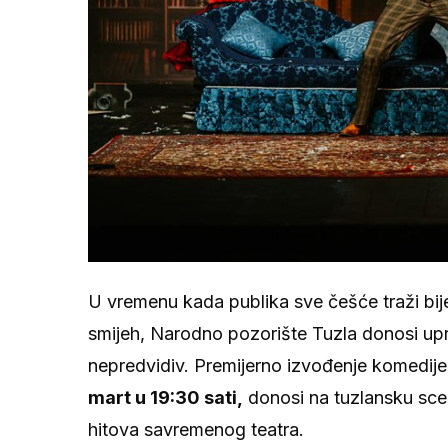
U vremenu kada publika sve češće traži bij
smijeh, Narodno pozorište Tuzla donosi uprav
nepredvidiv. Premijerno izvođenje komedij
mart u 19:30 sati,
donosi na tuzlansku scen
hitova savremenog teatra.