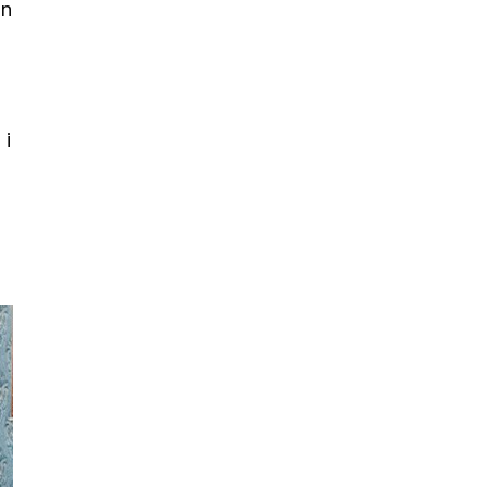
jn
 i