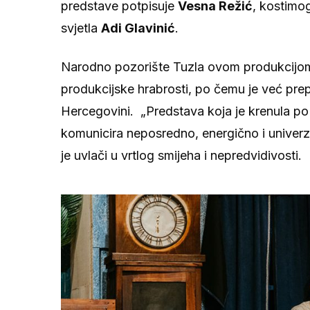
predstave potpisuje
Vesna Režić
, kostimo
svjetla
Adi Glavinić
.
Narodno pozorište Tuzla ovom produkcijom n
produkcijske hrabrosti, po čemu je već prep
Hercegovini. „Predstava koja je krenula po z
komunicira neposredno, energično i univerz
je uvlači u vrtlog smijeha i nepredvidivosti.