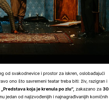
eg od svakodnevice i prostor za iskren, oslobađajući
o ono što savremeni teatar treba biti: živ, razigran i
e
„Predstava koja je krenula po zlu“,
zakazano za
30
u jedan od najizvođenijih i najnagrađivanijih komičnih