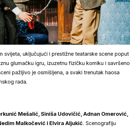
m svijeta, uključujući i prestižne teatarske scene poput
ciznu glumačku igru, izuzetnu fizičku komiku i savršeno
ceni pažljivo je osmišljena, a svaki trenutak haosa
imskog rada.
erkunić Mešalić, Siniša Udovičić, Adnan Omerović,
 Nedim Malkočević i Elvira Aljukić
. Scenografiju