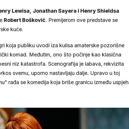
enry Lewisa,
Jonathan Sayera i Henry Shieldsa
je
Robert Bošković
. Premijerom ove predstave se
rske kuće.
igri koja publiku uvodi iza kulisa amaterske pozorišne
stički komad. Međutim, ono što počinje kao klasična
esni niz katastrofa. Scenografija je labava, rekvizita
uprkos svemu, uporno nastavljaju dalje. Upravo u toj
nu” rađa se komedija koja briše granicu između uspjeh