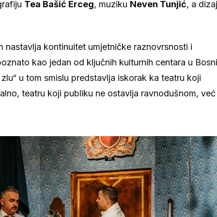
grafiju
Tea Bašić Erceg
, muziku
Neven Tunjić
, a diza
astavlja kontinuitet umjetničke raznovrsnosti i
oznato kao jedan od ključnih kulturnih centara u Bosni
lu“ u tom smislu predstavlja iskorak ka teatru koji
alno, teatru koji publiku ne ostavlja ravnodušnom, već