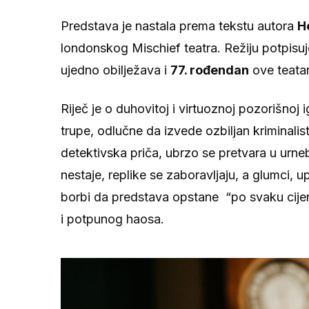
Predstava je nastala prema tekstu autora
H
londonskog Mischief teatra. Režiju potpisu
ujedno obilježava i
77. rođendan
ove teata
Riječ je o duhovitoj i virtuoznoj pozorišnoj 
trupe, odlučne da izvede ozbiljan kriminali
detektivska priča, ubrzo se pretvara u urneb
nestaje, replike se zaboravljaju, a glumci, 
borbi da predstava opstane “po svaku cije
i potpunog haosa.