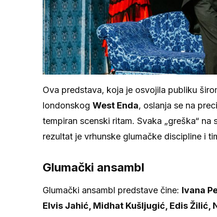
Ova predstava, koja je osvojila publiku širo
londonskog
West Enda
, oslanja se na pre
tempiran scenski ritam. Svaka „greška“ na s
rezultat je vrhunske glumačke discipline i t
Glumački ansambl
Glumački ansambl predstave čine:
Ivana P
Elvis Jahić, Midhat Kušljugić, Edis Žilić,