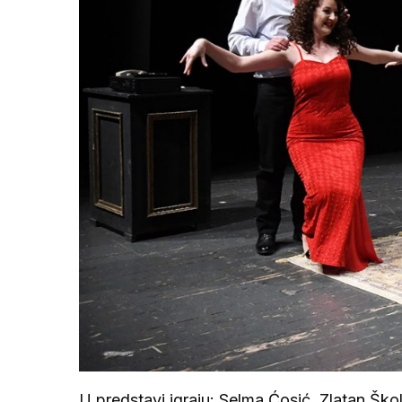
U predstavi igraju: Selma Ćosić, Zlatan Ško