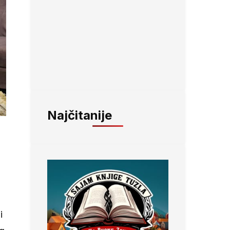
Najčitanije
i