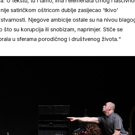
va. U tekstu, tu i tamo, ima i elemenata crnog i lascivn
r nije satiričkom oštricom dublje zasijecao ‘tkivo’
varnosti. Njegove ambicije ostale su na nivou blago
o što su korupcija ili snobizam, naprimjer. Stiče se
rala u sferama porodičnog i društvenog života.“