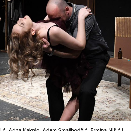
ljić, Adna Kaknjo, Adem Smailhodžić, Ermina Nišić i