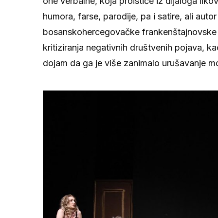
one verbalne, koja proističe iz dijaloga liko
humora, farse, parodije, pa i satire, ali auto
bosanskohercegovačke frankenštajnovske st
kritiziranja negativnih društvenih pojava, ka
dojam da ga je više zanimalo urušavanje mo