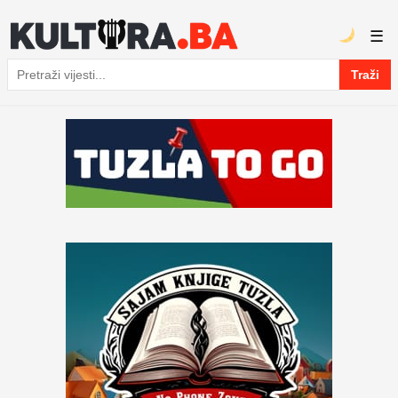
☰
Traži
Pretraga