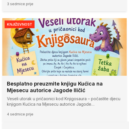
3 sedmice prije
KNJIŽEVNOST
Besplatno preuzmite knjigu Kućica na
Mjesecu autorice Jagode Iličić
Veseli utorak u pričaonici kod Knjigosaura – počastite djecu
knjigom Kućica na Mjesecu autorice Jagode…
4 sedmice prije