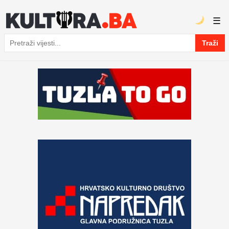
☰
Traži
Pretraga