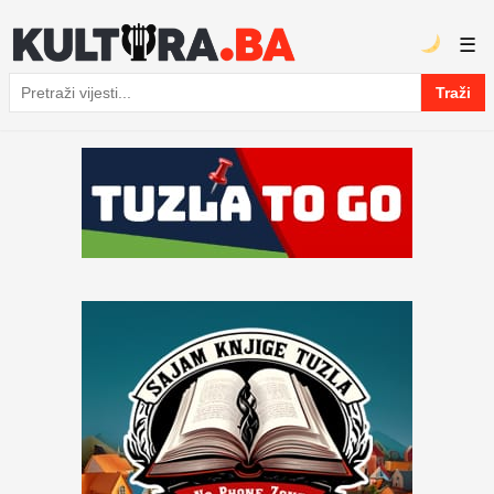
☰
Traži
Pretraga