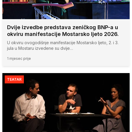
Dvije izvedbe predstava zeničkog BNP-a u
okviru manifestacije Mostarsko ljeto 2026.
U okviru ovogodišnje manifestacije Mostarsko ljeto, 2. i 3.
jula u Mostaru izvedene su dvije…
1 mjesec prije
TEATAR