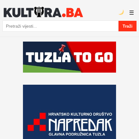
☰
Traži
Pretraga