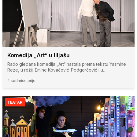
Komedija „Art“ u Ilijašu
Rado gledana komedija „Art“ nastala prema tekstu Yasmine
Reze, u režiji Emine Kovačević-Podgorčević i u…
4 sedmice prije
TEATAR