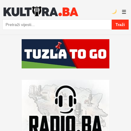
☰
Traži
Pretraga