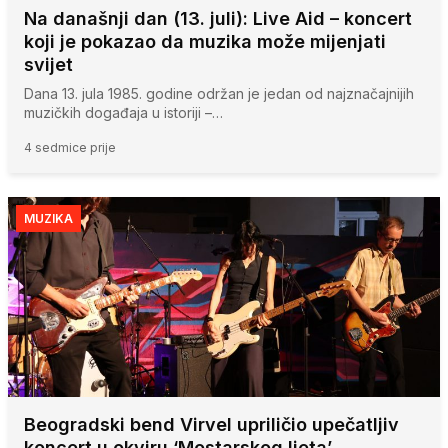
Na današnji dan (13. juli): Live Aid – koncert
koji je pokazao da muzika može mijenjati
svijet
Dana 13. jula 1985. godine održan je jedan od najznačajnijih
muzičkih događaja u istoriji –…
4 sedmice prije
MUZIKA
Beogradski bend Virvel upriličio upečatljiv
koncert u okviru ‘Mostarskog ljeta’