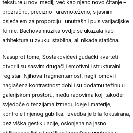
teksture u novi medij, već kao njeno novo čitanje –
prozračno, precizno i uravnoteženo, s jasnim
osjećajem za proporciju i unutrašnji puls varijacijske
forme. Bachova muzika ovdje se ukazala kao
arhitektura u zvuku: stabilna, ali nikada statična.
Nasuprot tome, Šostakovičevi gudački kvarteti
otvorili su sasvim drugačiji emotivni i strukturalni
registar. Njihova fragmentarnost, nagli lomovi i
naglašena kontrastnost dobili su dodatnu težinu u
galerijskom prostoru, među radovima koji također
svjedoče o tenzijama između ideje i materije,
kontrole i njenog gubitka. Izvedba je bila fokusirana,
bez viška gestikulacije, oslonjena na jasno
oblikovane linije i pažljivo izgrađene unutrašnje