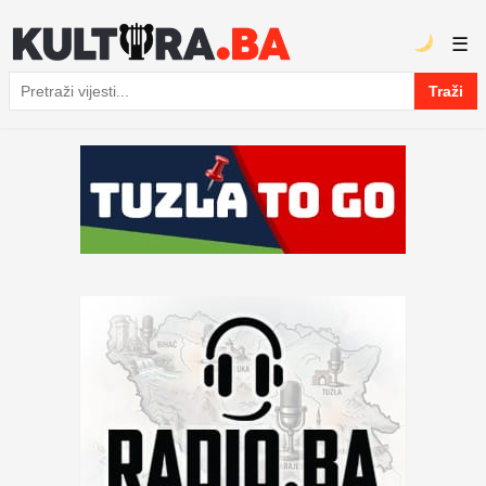
☰
Traži
Pretraga