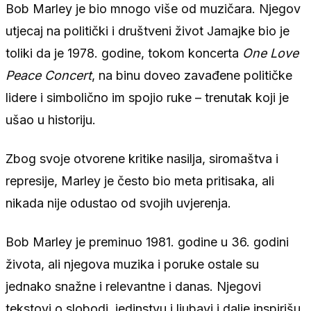
Bob Marley je bio mnogo više od muzičara. Njegov
utjecaj na politički i društveni život Jamajke bio je
toliki da je 1978. godine, tokom koncerta
One Love
Peace Concert
, na binu doveo zavađene političke
lidere i simbolično im spojio ruke – trenutak koji je
ušao u historiju.
Zbog svoje otvorene kritike nasilja, siromaštva i
represije, Marley je često bio meta pritisaka, ali
nikada nije odustao od svojih uvjerenja.
Bob Marley je preminuo 1981. godine u 36. godini
života, ali njegova muzika i poruke ostale su
jednako snažne i relevantne i danas. Njegovi
tekstovi o slobodi, jedinstvu i ljubavi i dalje inspirišu