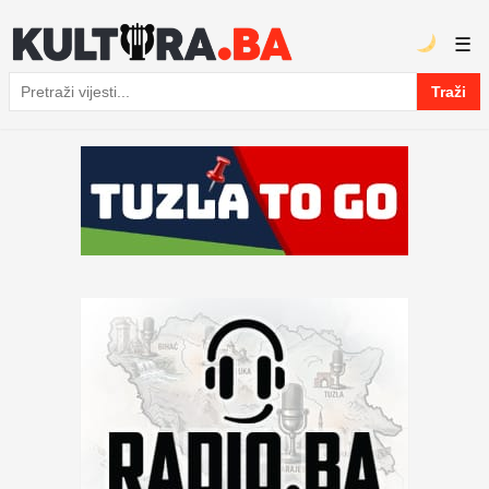
☰
Traži
Pretraga