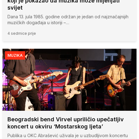
koji je pokazao da muzika može mijenjati
svijet
Dana 13. jula 1985. godine održan je jedan od najznačajnijih
muzičkih događaja u istoriji –…
4 sedmice prije
MUZIKA
Beogradski bend Virvel upriličio upečatljiv
koncert u okviru ‘Mostarskog ljeta’
Publika u OKC Abrašević uživala je u uzbudljivom koncertu