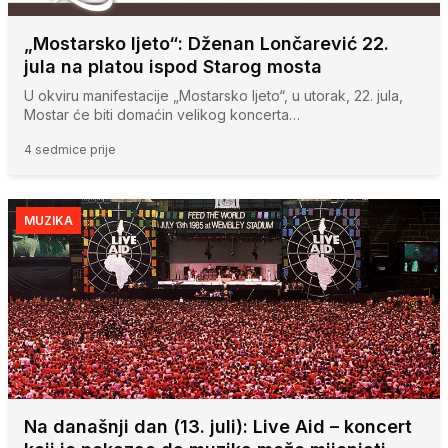
„Mostarsko ljeto“: Dženan Lončarević 22.
jula na platou ispod Starog mosta
U okviru manifestacije „Mostarsko ljeto“, u utorak, 22. jula,
Mostar će biti domaćin velikog koncerta…
4 sedmice prije
MUZIKA
Na današnji dan (13. juli): Live Aid – koncert