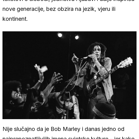
nove generacije, bez obzira na jezik, vjeru ili
kontinent.
Nije slučajno da je Bob Marley i danas jedno od
najprepoznatljivijih imena svjetske kulture – jer kako