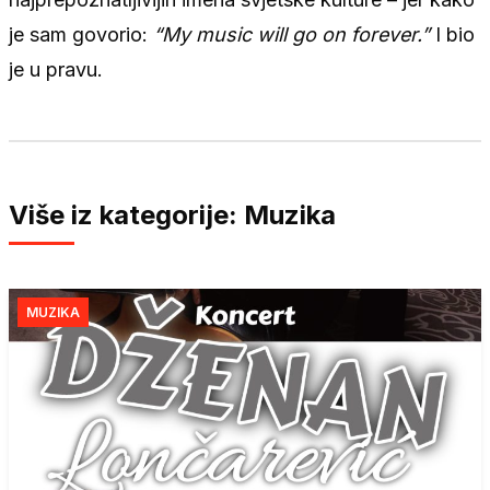
je sam govorio:
“My music will go on forever.”
I bio
je u pravu.
Više iz kategorije: Muzika
MUZIKA