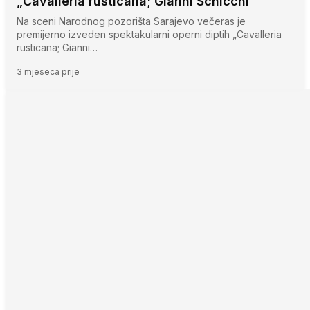
„Cavalleria rusticana; Gianni Schicchi“
Na sceni Narodnog pozorišta Sarajevo večeras je
premijerno izveden spektakularni operni diptih „Cavalleria
rusticana; Gianni…
3 mjeseca prije