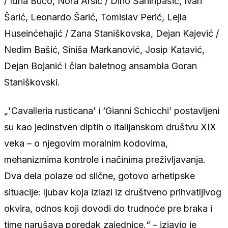
/ Idna Bučo, Nora Arsić / Dino Šahinpašić, Ivan
Šarić, Leonardo Šarić, Tomislav Perić, Lejla
Huseinćehajić / Zana Staniškovska, Dejan Kajević /
Nedim Bašić, Siniša Markanović, Josip Katavić,
Dejan Bojanić i član baletnog ansambla Goran
Staniškovski.
„'Cavalleria rusticana’ i ‘Gianni Schicchi’ postavljeni
su kao jedinstven diptih o italijanskom društvu XIX
veka – o njegovim moralnim kodovima,
mehanizmima kontrole i načinima preživljavanja.
Dva dela polaze od slične, gotovo arhetipske
situacije: ljubav koja izlazi iz društveno prihvatljivog
okvira, odnos koji dovodi do trudnoće pre braka i
time narušava poredak zajednice.“ – izjavio je