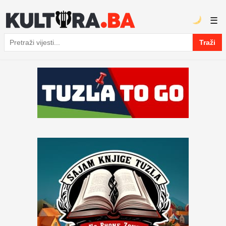
☰
Traži
Pretraga