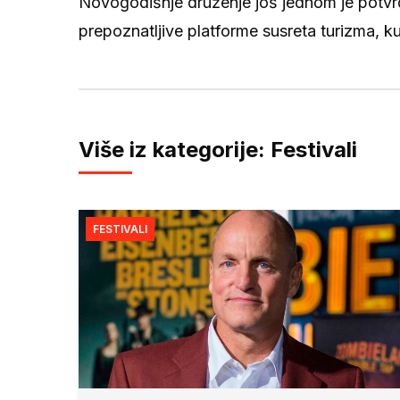
Novogodišnje druženje još jednom je potvrdi
prepoznatljive platforme susreta turizma, kul
Više iz kategorije: Festivali
FESTIVALI