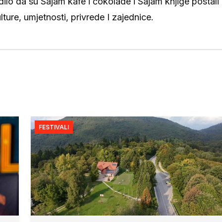
lo da su Sajam kafe i čokolade i Sajam knjige postali
ture, umjetnosti, privrede I zajednice.
FESTIVALI