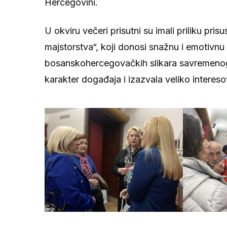
Hercegovini.
U okviru večeri prisutni su imali priliku pri
majstorstva“, koji donosi snažnu i emotivnu 
bosanskohercegovačkih slikara savremenog d
karakter događaja i izazvala veliko intereso