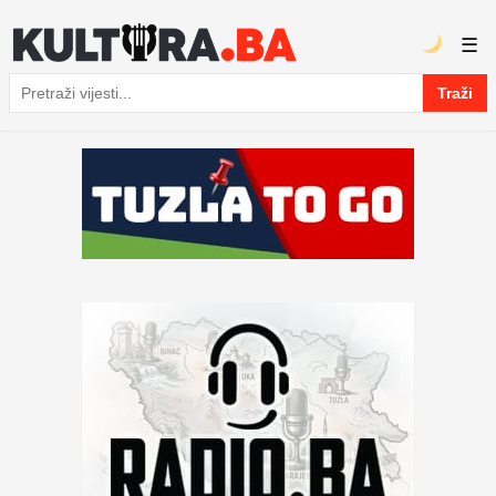
☰
Traži
Pretraga