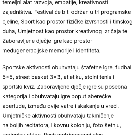
temeljni alat razvoja, empatije, kreativnosti i
zajedništva. Festival će biti održan u tri programske
cjeline, Sport kao prostor fizičke izvrsnosti i timskog
duha, Umjetnost kao prostor kreativnog izričaja te
Zaboravljene dječje igre kao prostor
međugeneracijske memorije i identiteta.
Sportske aktivnosti obuhvataju štafetne igre, fudbal
5×5, street basket 3×3, atletiku, stolni tenis i
sportski kviz. Zaboravljene dječje igre su posebna
kategorija i obuhvataju igre poput aberečke
abertude, između dvije vatre i skakanje u vreći.
Umjetničke aktivnosti obuhvataju takmičenje
najboljih recitatora, likovnu koloniju, foto šetnju,
radionicu stripa, flash mob/masovni ples.