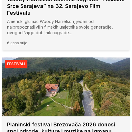
Srce Sarajeva” na 32. Sarajevo Film
Festivalu
Američki glumac Woody Harrelson, jedan od
najprepoznatljivijih filmskih umjetnika svoje generacije,
ovogodišnji je dobitnik nagrade…
6 dana prije
FESTIVALI
Planinski festival Brezovača 2026 donosi
spoj prirode, kulture i muzike na Igmanu