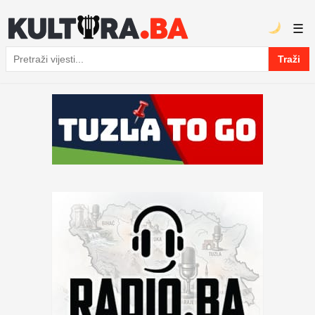
☰
Traži
Pretraga