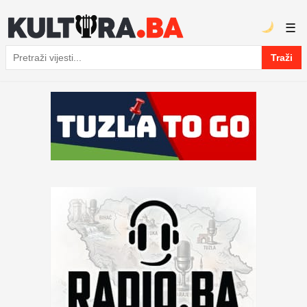
☰
Traži
Pretraga