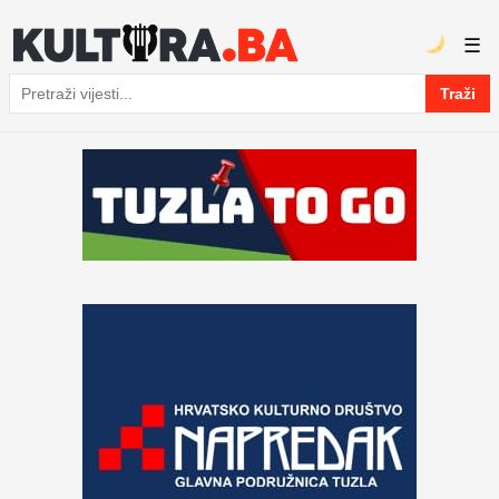
☰
Traži
Pretraga