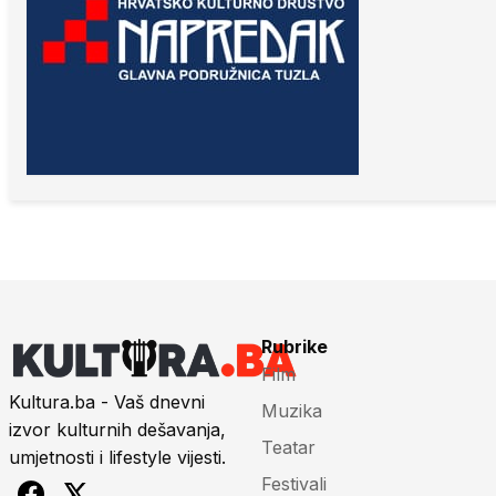
Četiri dana besplatne vrhunske zabave u
Tuzli R...
„Glumci pjevaju 2“ za kraj manifestacije
„Zeničko...
Uživajte u hit predstavi „Marlene Dietrich:
pet ta...