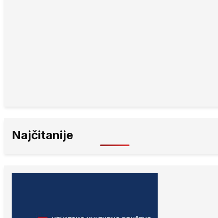
Najčitanije
Javni poziv za finansiranje/sufinansiranje
projeka...
Promocija knjige „Uvod u čarobne
životinjske svjet...