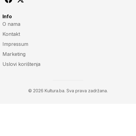
Rubrike
Film
Kultura.ba - Vaš dnevni
Muzika
izvor kulturnih dešavanja,
Teatar
umjetnosti i lifestyle vijesti.
Festivali