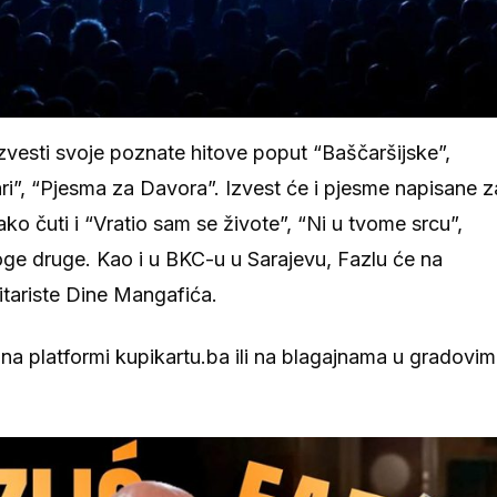
zvesti svoje poznate hitove poput “Baščaršijske”,
ari”, “Pjesma za Davora”. Izvest će i pjesme napisane z
o čuti i “Vratio sam se živote”, “Ni u tvome srcu”,
mnoge druge. Kao i u BKC-u u Sarajevu, Fazlu će na
itariste Dine Mangafića.
na platformi kupikartu.ba ili na blagajnama u gradovi