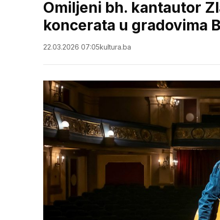
Omiljeni bh. kantautor Zl
koncerata u gradovima 
22.03.2026 07:05
kultura.ba