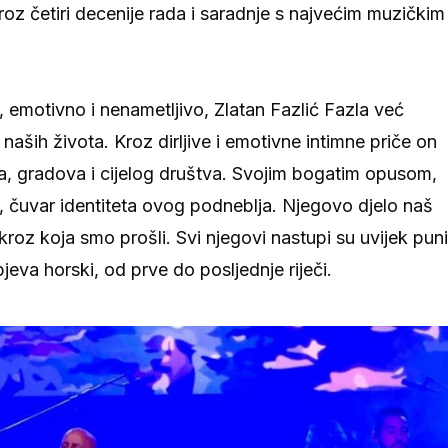
roz četiri decenije rada i saradnje s najvećim muzičkim
, emotivno i nenametljivo, Zlatan Fazlić Fazla već
 naših života. Kroz dirljive i emotivne intimne priče on
la, gradova i cijelog društva. Svojim bogatim opusom,
, čuvar identiteta ovog podneblja. Njegovo djelo naš
roz koja smo prošli. Svi njegovi nastupi su uvijek puni
eva horski, od prve do posljednje riječi.