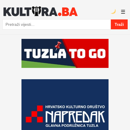
☰
Traži
Pretraga