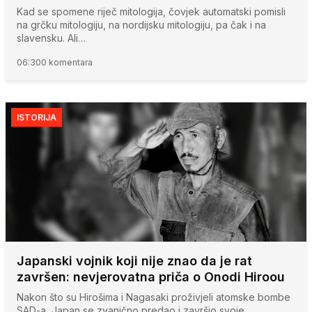
Kad se spomene riječ mitologija, čovjek automatski pomisli
na grčku mitologiju, na nordijsku mitologiju, pa čak i na
slavensku. Ali…
06:30
0 komentara
ISTORIJA
Japanski vojnik koji nije znao da je rat
završen: nevjerovatna priča o Onodi Hiroou
Nakon što su Hirošima i Nagasaki proživjeli atomske bombe
SAD-a, Japan se zvanično predao i završio svoje