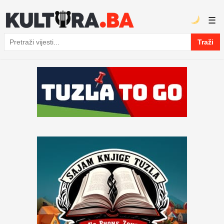
☰
Traži
Pretraga