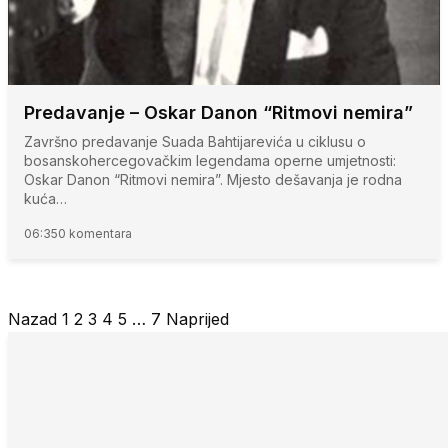
Predavanje – Oskar Danon “Ritmovi nemira”
Završno predavanje Suada Bahtijarevića u ciklusu o
bosanskohercegovačkim legendama operne umjetnosti:
Oskar Danon “Ritmovi nemira”. Mjesto dešavanja je rodna
kuća…
06:35
0 komentara
Nazad
1
2
3
4
5
…
7
Naprijed
Posts
pagination