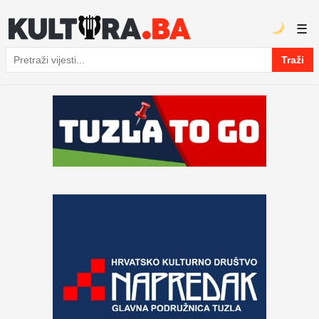
☰
Traži
Pretraga