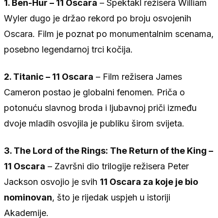
1. Ben-Hur – 11 Oscara
– Spektakl režisera William
Wyler dugo je držao rekord po broju osvojenih
Oscara. Film je poznat po monumentalnim scenama,
posebno legendarnoj trci kočija.
2. Titanic – 11 Oscara
– Film režisera James
Cameron postao je globalni fenomen. Priča o
potonuću slavnog broda i ljubavnoj priči između
dvoje mladih osvojila je publiku širom svijeta.
3. The Lord of the Rings: The Return of the King –
11 Oscara
– Završni dio trilogije režisera Peter
Jackson osvojio je svih
11 Oscara za koje je bio
nominovan
, što je rijedak uspjeh u istoriji
Akademije.