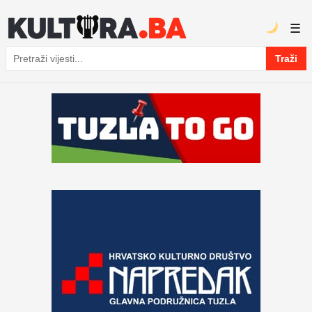
☰
Traži
Pretraga