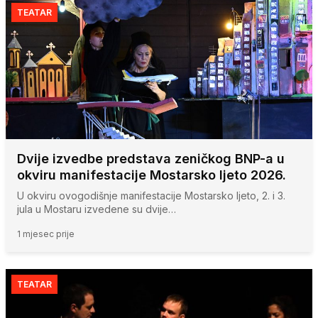
TEATAR
Dvije izvedbe predstava zeničkog BNP-a u
okviru manifestacije Mostarsko ljeto 2026.
U okviru ovogodišnje manifestacije Mostarsko ljeto, 2. i 3.
jula u Mostaru izvedene su dvije…
1 mjesec prije
TEATAR