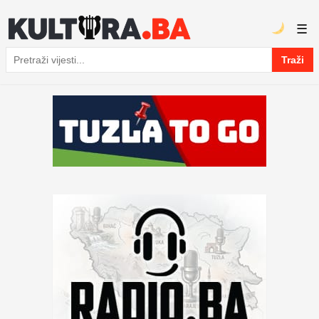
☰
Traži
Pretraga